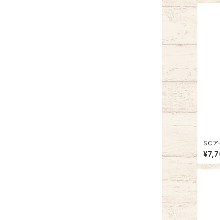
SCア
¥7,