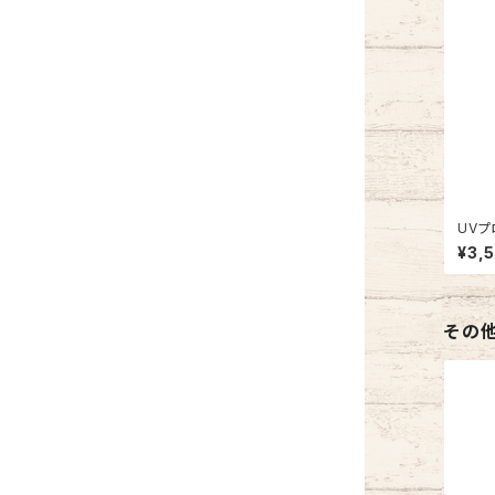
UVプ
¥3,
その