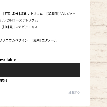
 [有効成分]塩化ナトリウム [湿潤剤]ソルビット
メチルセルロースナトリウム
酸 [甘味剤]ステビアエキス
ダゾリニウムベタイン [溶剤]エタノール
available
方向け
通報する