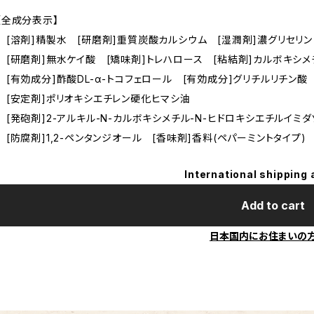
【全成分表示】
[溶剤]精製水 [研磨剤]重質炭酸カルシウム [湿潤剤]濃グリセリン
[研磨剤]無水ケイ酸 [矯味剤]トレハロース [粘結剤]カルボキシ
[有効成分]酢酸DL-α-トコフェロール [有効成分]グリチルリチン
[安定剤]ポリオキシエチレン硬化ヒマシ油
[発砲剤]2-アルキル-N-カルボキシメチル-N-ヒドロキシエチルイミ
[防腐剤]1,2-ペンタンジオール [香味剤]香料(ペパーミントタイプ)
International shipping 
Add to cart
日本国内にお住まいの