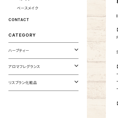
ベースメイク
CONTACT
CATEGORY
ハーブティー
ブレンドハーブティー
アロマフレグランス
ハーブ講座教材キット
amurôme（アミュローム）
リスブラン化粧品
ハーブ単体
普通肌用
乾燥肌用