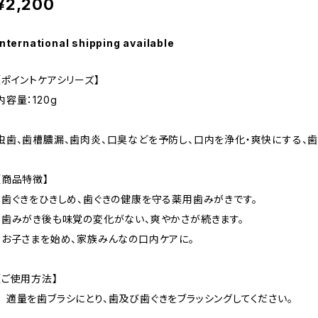
¥2,200
International shipping available
【ポイントケアシリーズ】
内容量：120g
虫歯、歯槽膿漏、歯肉炎、口臭などを予防し、口内を浄化・爽快にする、
【商品特徴】
・歯ぐきをひきしめ、歯ぐきの健康を守る薬用歯みがきです。
・歯みがき後も味覚の変化がない、爽やかさが続きます。
・お子さまを始め、家族みんなの口内ケアに。
【ご使用方法】
適量を歯ブラシにとり、歯及び歯ぐきをブラッシングしてください。