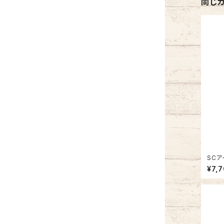
同じ
SCア
¥7,