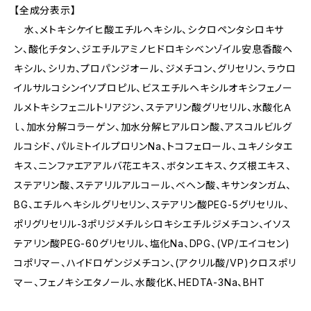
【全成分表示】
水、メトキシケイヒ酸エチルヘキシル、シクロペンタシロキサ
ン、酸化チタン、ジエチルアミノヒドロキシベンゾイル安息香酸ヘ
キシル、シリカ、プロパンジオール、ジメチコン、グリセリン、ラウロ
イルサルコシンイソプロピル、ビスエチルヘキシルオキシフェノー
ルメトキシフェニルトリアジン、ステアリン酸グリセリル、水酸化Ａ
ｌ、加水分解コラーゲン、加水分解ヒアルロン酸、アスコルビルグ
ルコシド、パルミトイルプロリンNa、トコフェロール、ユキノシタエ
キス、ニンファエアアルバ花エキス、ボタンエキス、クズ根エキス、
ステアリン酸、ステアリルアルコール、ベヘン酸、キサンタンガム、
BG、エチルヘキシルグリセリン、ステアリン酸PEG-5グリセリル、
ポリグリセリル-3ポリジメチルシロキシエチルジメチコン、イソス
テアリン酸PEG-60グリセリル、塩化Na、DPG、(VP/エイコセン)
コポリマー、ハイドロゲンジメチコン、(アクリル酸/VP)クロスポリ
マー、フェノキシエタノール、水酸化K、HEDTA-3Na、BHT