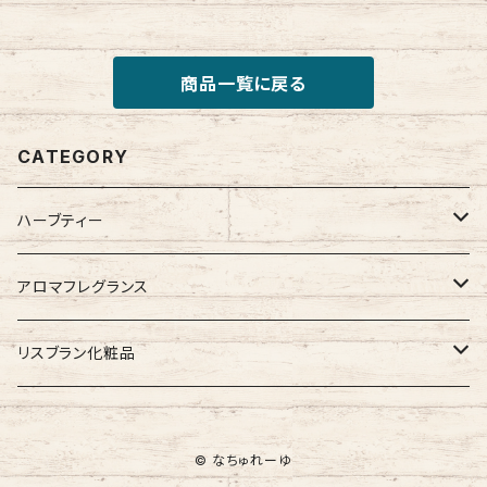
商品一覧に戻る
CATEGORY
ハーブティー
ブレンドハーブティー
アロマフレグランス
ハーブ講座教材キット
amurôme（アミュローム）
リスブラン化粧品
ハーブ単体
普通肌用
© なちゅれーゆ
乾燥肌用