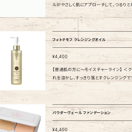
ルがやさしく肌にアプローチして、つるりと
マムエキス、デュナリエラサリナエキス、パ
クです。 【特徴成分】 ・整肌：ローズマリー葉エキス ・ハリ：ゴレンシ葉エキス、フラーレン、ペプチド
エキス、プランクトンエキス、パルミトイルト
コンプレックス* ・保湿：加水分解シルク、ユーグレナエキス *ステア
酸Na、N－ヒドロキシコハク酸イミド、オリ
酸イミド、クリシン、パルミトイルトリペプチド-1、パルミ
花エキス、カミツレ花エキス、フユボダイジ
中身をパウチのマチ部分に集めて開封し、
ス、セイヨウオトギリソウ花／葉／茎エキス
フィトナモフ クレンジングオイル
たジェルを目のまわりを避けてスパチュラで
ガム、トリ（カプリル酸／カプリン酸）グリセ
まったらはがしてください。その後水かぬるま湯でよく洗い流し
ル、塩化Na、カルボマー、トロポロン、ポリ
¥4,400
ラクトン 2料：水、プロパンジオール、グリ
ェロール、カプリリルグリコール、1,2－ヘ
【普通肌の方に〜モイスチャーライン】 ＜クレンジング＞ 内容
ム、炭酸水素Ｎａ、炭酸Ｃａ、ユーグレナエキ
ン酸ソルビタン、エチルヘキシルグリセリン、
れを溶かし、すっきり落とすクレンジングで
ド-７、加水分解シルク、ゴレンシ葉エキス、
ントラクトン、ビオチン、安息香酸Na、メチ
い上がりです。 【商品特徴】 ・植物由来のアミノ酸とミネラルが、肌のうるおいを守りながら汚れを落
ン、ステアレス-２０、ヒアルロン酸Ｎａ、フ
とします。 ・しっかりメイクを落としなが
ール
ない方の簡単時短クレンジングにも。 ・さわやかなベル
手のひらに適量（2～3プッシュ）をとり、
パウダーヴェール ファンデーション
よく洗い流してください。 【全成分表示】 オリーブ油、パルミチン酸エチルヘキシル、トリ(カプリル酸/
カプリン酸)グリセリル、テトラオレイン酸ソ
¥4,400