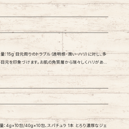
フラワー ※本商品には、自然由来の原料を使用しているため、色
の点、あらかじめご了承ください。
･ハリ）に対し、多
い目元を印象づけます。お肌の角質層から瑞々しくハリがあ
元用クリームです。 *透明感とは、つややかさ、滑らかさを指し
ることで、ピンと張ったお肌に導きます。 ・エイジングケア*
齢相応のケア 【ご使用方法】 直前のスキン
程度を薬指にとり、優しくたたきながら、上まぶた、下まぶた
かみを引きあげながら塗布します。 こすらずに、十分乾かし
0包/40g×10包、スパチュラ 1本 とろり濃厚なジェ
ポリマー、ヒト脂肪細胞順化培養液エキス、クリスマムマリチ