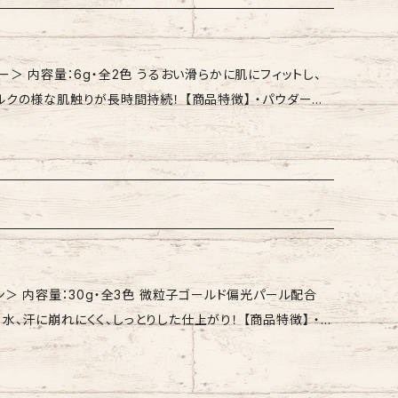
クリームの前にコントロールカラーをおつけください。 【全
酸化亜鉛、酸化チタン、グリセリン、イソノナン酸イソトリデシ
シロキシエチルジメチコン、DPG、マカデミア種子油、ステアリン
2色 うるおい滑らかに肌にフィットし、
ン、ジメチコン、BG、ステアリン酸、ミリスチン酸、リンゴ果実
りが長時間持続！ 【商品特徴】 ・パウダーが
キス、アボカドエキス、トコフェロール、塩化Na、ジステアルジ
かに整えます。 ・細かな粒子が光沢を抑えつつも、自然なツ
キシカプリリルシラン、メチルパラベン、酸化鉄、マイカ、アルミ
 【専用別売り品】（価格は全て税込です） ・パフ ￥550
ロールカラーの後にパフにパウダーを取り、手の甲で量を加
（この時にパタパタとはたくようなご使用はお止めください）
コンシルセスキオキサン)クロスポリマー、ラウロイルリシン、
リマー、合成金雲母、窒化ホウ素、合成金雲母鉄、スクワラン、
ハイドロゲンジメチコン、水、BG、リンゴ果実エキス、オウゴン
・全3色 微粒子ゴールド偏光パール配合
ス、(+/-)マイカ、酸化チタン、酸化鉄、酸化スズ
れにくく、しっとりした仕上がり！ 【商品特徴】 ・肌
。 ・水・汗に崩れにくく、しっとりと仕上がるスキンケア処方
ことを忘れてしまうほど軽いつけ心地です。 ・1本でベースメ
させます。 【ご使用方法】 乳液やクリー