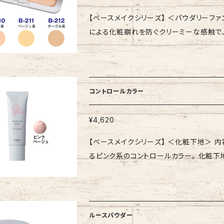
ベート80、水、デカマカデミアナッツ脂肪酸
【ベースメイクシリーズ】 ＜パウダリーファンデーション＞ 内容
ナットウガム、トコフェロール、ベルガモット
による化粧崩れを防ぐクリーミーな感触で、
G、塩化Na
ン、硫酸Ba（ジメチコン処理）、合成金雲母鉄（ハイドロゲン
たパウダーで伸びの良いパウダーファンデー
をサポートします。 （*シャクヤク根エキス
イヨウノコギリソウエキス、ガゴメエキス（褐
コントロールカラー
用で、お肌に優しい4つのフリー処方。 【専
100（ホワイト・ブラック共にセット可能です） ・パフ ￥330 【ご使用
¥4,620
で肌を整えます。スポンジに適量をとり、
【ベースメイクシリーズ】 ＜化粧下地＞ 内容量：30g・全1色 肌をワン
ねいになじませてください。 【全成分表示】 タルク、合成金雲母鉄、ジメチコン、メタクリル酸メチルク
るピンク系のコントロールカラー。 化粧下地としてBBクリーム
ロスポリマー、窒化ホウ素、（HDI／PPG
色に補正し、くすみや影などが気になる場所へ
ヘキシル、スクワラン、ダイマージリノール
方法】 BBクリームの前に、適量を顔全体又は気になる
ベヘニル）、シリカ、シャクヤク根エキス、ソ
ト］ スキンケアで肌を整えた後、適量を
ゴ酸ジイソステアリル、硫酸Ba、ミリスチン
場合：化粧下地等で肌全体になじませた
コフェロール、水、BG、セイヨウノコギリソ
ルースパウダー