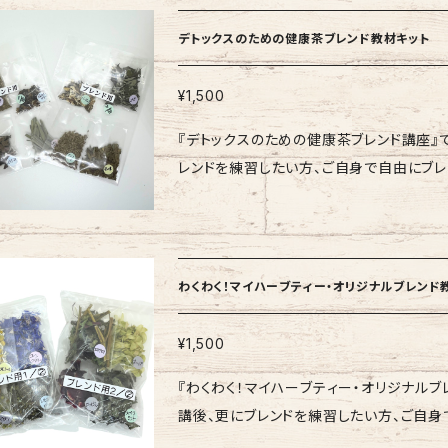
※1種類につき、1～4ｇ程度、重さはハー
使用しているため、色合いや風味が変化する
デトックスのための健康茶ブレンド教材キット
それぞれのハーブを個包装のパッケージで
以下フォームよりお問い合わせください。 https:/
¥1,500
『デトックスのための健康茶ブレンド講座』
レンドを練習したい方、ご自身で自由にブレンドを
成】8種類のハーブ・薬草（各5ｇ） ・バードッ
スシード ・ジュニパーベリー ・クマザサ ※本商品には、自然由来の原料を使用しているため、色合いや
風味が変化する場合がございます。その点、
わくわく！マイハーブティー・オリジナルブレンド
¥1,500
『わくわく！マイハーブティー・オリジナル
講後、更にブレンドを練習したい方、ご自身で
ッケージ構成】8種類のハーブ（各5ｇ） ・ジ