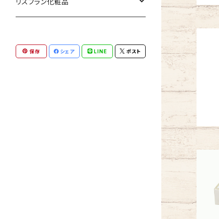
ハーブ講座教材キット
amurôme（アミュローム）
リスブラン化粧品
ハーブ単体
普通肌用
保存
シェア
LINE
ポスト
乾燥肌用
敏感肌用
エイジングケア
ポイントケア
お悩みケア
ボディケア