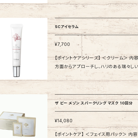
・ホップ ・ヤロウ ・エキナセア ・コーン
合いや風味が変化する場合がございます。そ
SCアイセラム
¥7,700
【ポイントケアシリーズ】 ＜クリーム＞ 内容量：15g 目元周りのトラブル（透明感･潤い
方面からアプローチし、ハリのある瑞々し
り、ふっくらと透明感*のある目元に導く目
ます 【商品特徴】 ・肌表面の凹凸状態を滑らかにして、パッとした目元に導きます。 ・目の透明感・
潤い・ハリにアプローチし、日々使用し続け
*成分により、若々しく、潤いに満ちた目元に導きます。**年
ザ ビー メゾン スパークリング マスク 10回分
ケアが十分乾いてから、片目に対し米1粒大
になじませます。目尻には、反対の手でこめ
¥14,080
てください。 【全成分表示】 水、BG、グリセリン、DPG、ケイ酸（Al／Mg）、（アクリル酸ヒドロキシエチ
【ポイントケア】 ＜フェイス用パック＞ 内容量：4g×1
ル／アクリロイルジメチルタウリンNa）コ