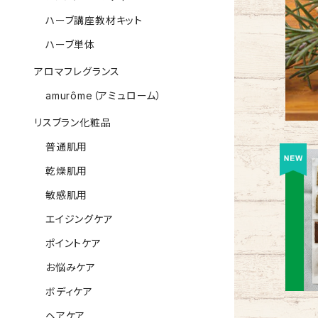
ハーブ講座教材キット
ハーブ単体
アロマフレグランス
amurôme（アミュローム）
リスブラン化粧品
普通肌用
乾燥肌用
敏感肌用
エイジングケア
ポイントケア
お悩みケア
ボディケア
ヘアケア