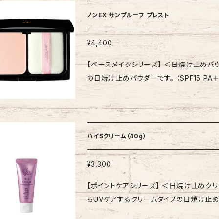
ムで肌を整えた後、適量を顔全体になじま
ノンEX サンプルーフ プレスト
［美しく仕上げるポイント］ スキンケアで
なる部分には軽くたたきこむ様に重ねづけください。 【全成分表示】 水、シクロペ
¥4,400
化チタン、酸化亜鉛、グリセリン、イソノナン
【ベースメイクシリーズ】 ＜日焼け止めパウダー＞ 内容量：11g 紫
タクリル酸メチルクロスポリマー、ラウリルP
の日焼け止めパウダーです。 （SPF15 PA＋＋） 【商品特徴】 ・紫外線からお肌を守る、プレ
ステアリン酸イヌリン、BG、シリカ、ステア
日焼け止めパウダーです。 ・汗や皮脂でく
オウゴン根エキス、アボカドエキス、トコフ
・肌をナチュラルにきめ細かく整えます。 
化Al、セスキイソステアリン酸ソルビタン、ト
だけます。 ・色味のないルーセントタイプ
化鉄、マイカ、アルミナ、酸化スズ
ただけます。 【専用別売り品】（価格は全て税込です
ハイSクリーム（40g）
方法】 パフに適量をとり、顔全体に軽くのばします。 【全成分表示】 タルク、合
亜鉛、酸化亜鉛、ワセリン、トリエチルヘキサ
¥3,300
チコン、スクワラン、ビサボロール、褐藻エ
【ポイントケアシリーズ】 ＜日焼け止めクリーム＞ 内容量：40g 
サン）クロスポリマー、ステアリン酸Mg、セ
らUVケアするクリームタイプの日焼け止めです。 (SPF35 PA
チコン、水、BG、塩化Na、マイカ、酸化チタ
白くなりにくく、お肌が明るく仕上がります。