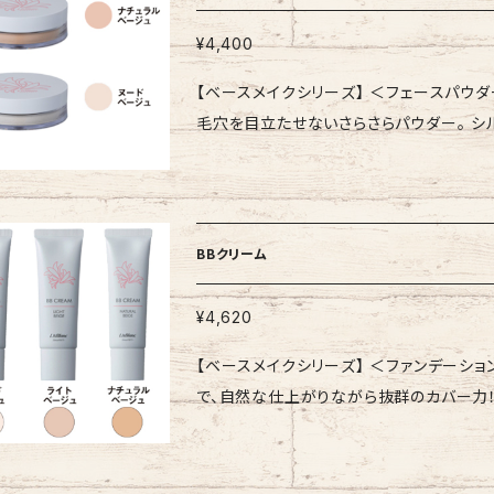
－BBクリームも合わせてお使いの場合：BB
鉄、水酸化Al
成分表示】 水、シクロペンタシロキサン、
¥4,400
ル、タルク、ラウリルPEG-9ポリジメチル
【ベースメイクシリーズ】 ＜フェースパウダー＞ 内容量：6g・全
酸イヌリン、セスキイソステアリン酸ソルビタ
毛穴を目立たせないさらさらパウダー。 シルクの様な肌触
エキス、ハマメリス葉エキス、オウゴン根エ
肌にとけこむようにフィットし、肌理を滑ら
モニウムヘクトライト、水酸化Al、トリエト
ヤ感で透明感を演出し上品なベースメイクへ。
ナ
【ご使用方法】 BBクリームまたはコント
減してからパフを抑えるようにつけます。 
BBクリーム
【全成分表示】 (ビニルジメチコン/メチ
(ジメチコン/ビニルジメチコン)クロスポ
¥4,620
シリカ、デヒドロ酢酸Na、トコフェロール、
【ベースメイクシリーズ】 ＜ファンデーション＞ 内容量：30g
根エキス、アボカドエキス、ハマメリス葉エキ
で、自然な仕上がりながら抜群のカバー力！水、汗に崩
をキレイに見せる自然な仕上がりとカバー力
の新感覚BBクリーム。 ・メイクをしている
イクが仕上がるカンタン時短メイクで、肌の凹凸を目立たなく