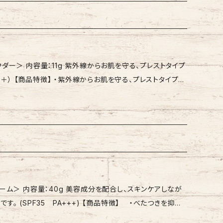
せます。特にカバーしたい部分には、少量を重ねづけします。
肌を整えた後、適量をとり少量ずつ重ねづけください。気に
ンタシロキサン、酸
酸イソトリデシル、メトキシケイヒ酸エチルヘキシル、DPG、メ
外線からお肌を守る、プレストタイプ
EG-9ポリジメチルシロキシエチルジメチコン、ジメチコン、
ストタイプの
リン酸、ミリスチン酸、リンゴ果実エキス、ハマメリス葉エキス、
ずれにくく、透明感のあるつややかな仕上がりを持続します。
ェロール、塩化Na、ジステアルジモニウムヘクトライト、水酸
・無香料、ノンケミカル処方なので、敏感肌の方にもお試しいた
リエトキシカプリリルシラン、メチルパラベン、BHT、(+/-)酸
なので、ファンデーションの仕上げや化粧直しとしてもお使いい
） ・コンパクトケース ￥1,100 ・パフ ￥440 【ご使用
成金雲母、ラウリン酸
ノイン、シリカ、ジフェニルシロキシフェニルトリメチコン、メ
キス、ローズ水、（ビニルジメチコン／メチコンシルセスキオキ
美容成分を配合し、スキンケアしなが
スキイソステアリン酸ソルビタン、水酸化Al、ハイドロゲンジメ
+++) 【商品特徴】 ・べたつきを抑え、
ン、ジメチコン、酸化鉄
 ・SPF35、PA+++ 化粧下地としてもお使いいただけま