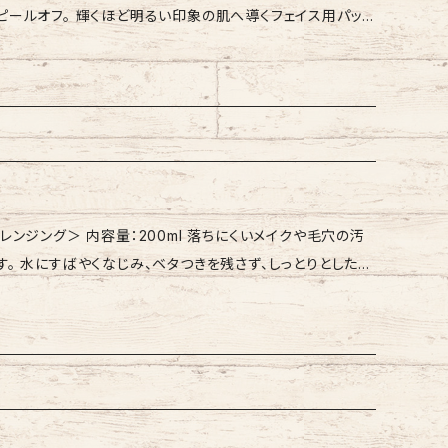
ピールオフ。 輝くほど明るい印象の肌へ導くフェイス用パッ
ルミトイルトリペプチド－5、β－グルカン、アルテロモナス発酵
リペプチド－1、パルミトイルテトラペプチド－7、ヒアルロン
レス-20、N-ヒドロキシコハク
ーブ果実油、水添野菜油、グリチルリチン酸2K、ヤグルマギク
トイルテトラペプチド-7 【ご使用方法】 2料の
ュ花エキス、トウキンセンカ花エキス、ローマカミツレ花エキ
1料を加え顆粒が溶けるまで素早くよくかき混ぜます。混ざっ
、ビタミンA油、コーン油、パンテノール、クリシン、セルロース
お顔にまんべんなく塗布し、10~20分程度置きジェルが固
リル、（クエン酸／乳酸／リノール酸／オレイン酸）グリセリ
てください。 【全成分表示】 1料：グルコノ
ソルベート60、ステアレス－20、ペンチレングリコール、トコフ
セリン、アルギン酸Ｎａ、ペンチレングリコール、セルロースガ
キサンジオール、フェノキシエタノール、クエン酸、イソステアリ
量：200ml 落ちにくいメイクや毛穴の汚
ス、パルミトイルトリペプチド-１、パルミトイルテトラペプチ
クエン酸Na、グルコン酸クロルヘキシジン、ソルビン酸K、パ
す。 水にすばやくなじみ、ベタつきを残さず、しっとりとした洗
ローズマリー葉エキス、Ｎ-ヒドロキシコハク酸イミド、クリシ
ルパラベン
ラーレン、加水分解コラーゲン、ＢＧ、ＰＶＰ、フェノキシエタノ
ら、洗い上がりはしっとり感があります。 ・忙しくて時間が
ガモットの香りです。 【ご使用方法】 乾いた
顔全体にのばし、メイクや汚れなどとなじませた後、ぬるま湯で
ルベス-30、メドウフォーム油、マカデミアナッツ油、ポリソル