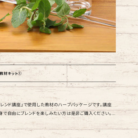
ド教材キット①
ブレンド講座』で使用した教材のハーブパッケージです。講座
身で自由にブレンドを楽しみたい方は是非ご購入ください。
ッパー／バジル／よもぎ／ セージ／サンショウ／ローズマリ
ップ／陳皮／ユズ／ 花椒／コリアンダー／紫蘇／フェンネル