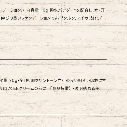
ポリグリセリル-10、ニンジン根エキス、アロエベラ葉エキス、
量：10g 撥水パウダー*を配合し、水・汗
果実油、ダイズ油、BG、フェノキシエタノール、エタノール、P
伸びの良いファンデーションです。 *タルク、マイカ、酸化チタ
ジメチコン処理） 【商品特徴】 ・しっとりとし
ションです。 ・6つの植物由来成分*の保湿剤を配合し美肌
、ソメイヨシノ葉エキス、モモ種子エキス、ユキノシタエキス、セ
藻エキス）） ・タール系色素・アルコール・鉱物油・香料不使
用別売り品】（価格は全て税込です） ・コンパクトケース ￥1,
方法】 日焼け止めや化粧下地等
顔の中心から外側に向けて軽くのばします。小鼻の周りはてい
トーン血行の良い明るい印象にす
の前に！ 【商品特徴】 ・透明感ある美肌
／ポリカプロラクトン）クロスポリマー、メトキシケイヒ酸エチル
部分使いでメイクのお悩みもカバーできます。 【ご使用
酸（フィトステリル／イソステアリル／セチル／ステアリル／
ところへなじませます。 ［美しく仕上げるポイン
メイヨシノ葉エキス、モモ種子エキス、ユキノシタエキス、リン
目安にとり、少量ずつ重ねづけください。 －部分使いの
酸イソセチル、デヒドロ酢酸Na、ハイドロゲンジメチコン、ト
後、くすみや影が気になる部分へ伸ばしお使いください。
ウエキス、ガゴメエキス、（＋／－）マイカ、酸化チタン、酸化