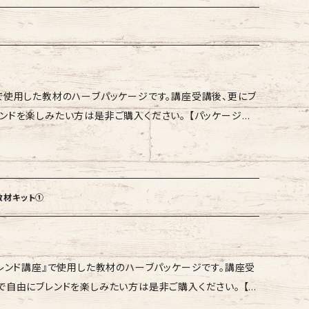
ブの種類によって違います。 ※本商品には、自然由来の原料を
場合がございます。その点、あらかじめご了承ください。 ※
お送りいたします。 ※ハーブ単体での購入をご希望の場合は
/eichiand.com/contact/
で使用した教材のハーブパッケージです。講座受講後、更にブ
楽しみたい方は是非ご購入ください。 【パッケージ構
ク ・レモングラス ・どくだみ ・ホーステール ・ヨモギ ・アニ
あらかじめご了承ください。
教材キット①
ブレンド講座』で使用した教材のハーブパッケージです。講座受
自由にブレンドを楽しみたい方は是非ご購入ください。 【パ
ャーマンカモミール ・レモンバーム ・ローゼル ・スペアミント